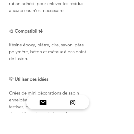
ruban adhésif pour enlever les résidus –
aucune eau n’est nécessaire.
🎨
Compatibilité
Résine époxy, plâtre, cire, savon, pâte
polymère, béton et métaux à bas point
de fusion.
💡
Utiliser des idées
Créez de mini décorations de sapin
enneigées, de petites décorations
festives, des ensembles de breloques,
des petits cadeaux à glisser dans une
chaussette, des porte-clés ou des
assortiments pour votre marché de