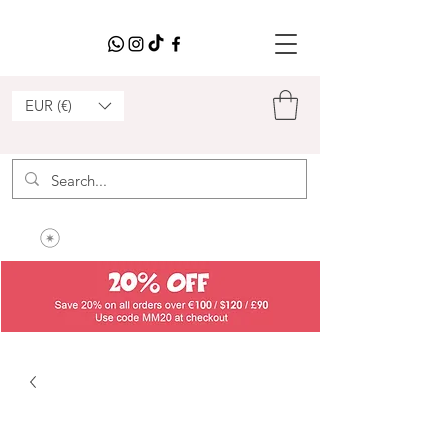
EUR (€)