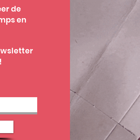
éer de
mps en
wsletter
!