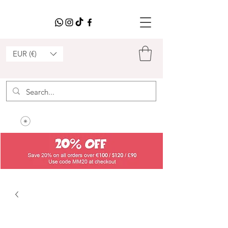
EUR (€)