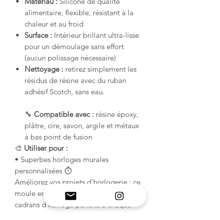
Matériau :
Silicone de qualité
alimentaire, flexible, résistant à la
chaleur et au froid
Surface :
Intérieur brillant ultra-lisse
pour un démoulage sans effort
(aucun polissage nécessaire)
Nettoyage :
retirez simplement les
résidus de résine avec du ruban
adhésif Scotch, sans eau.
🔧
Compatible avec :
résine époxy,
plâtre, cire, savon, argile et métaux
à bas point de fusion
🎨
Utiliser pour :
• Superbes horloges murales
personnalisées ⏱️
Améliorez vos projets d'horlogerie : ce
moule est conçu uniquement pour des
cadrans d'horloge parfaits à chaque
fois !