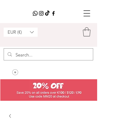
EUR (€)