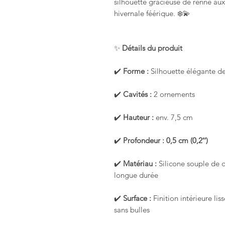
silhouette gracieuse de renne a
hivernale féérique. ❄️💫
✨
Détails du produit
✔️
Forme :
Silhouette élégante de
✔️
Cavités :
2 ornements
✔️
Hauteur :
env. 7,5 cm
✔️
Profondeur :
0,5 cm (0,2″)
✔️
Matériau :
Silicone souple de q
longue durée
✔️
Surface :
Finition intérieure lis
sans bulles