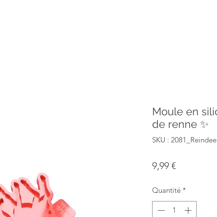
Moule en sil
de renne ✨
SKU : 2081_Reinde
Prix
9,99 €
Quantité
*