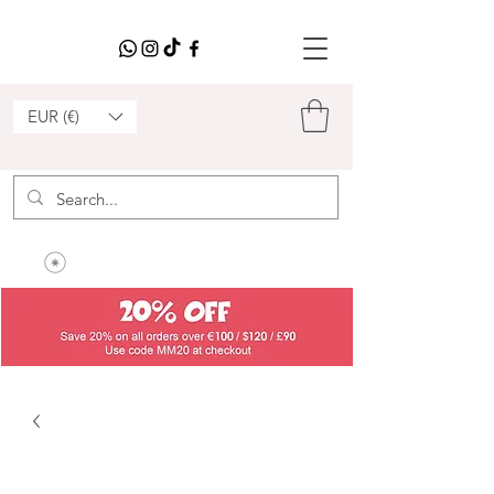
EUR (€)