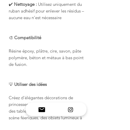
✔️
Nettoyage :
Utilisez uniquement du
ruban adhésif pour enlever les résidus –
aucune eau n’est nécessaire
🎨
Compatibilité
Résine époxy, plâtre, cire, savon, pâte
polymère, béton et métaux à bas point
de fusion.
💡
Utiliser des idées
Créez d'élégantes décorations de
princesses à poser sur des étagères et
des tables, de charmantes mises en
scène féeriques, des objets lumineux à
LED, des cadeaux personnalisés ou de