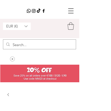
EUR (€)