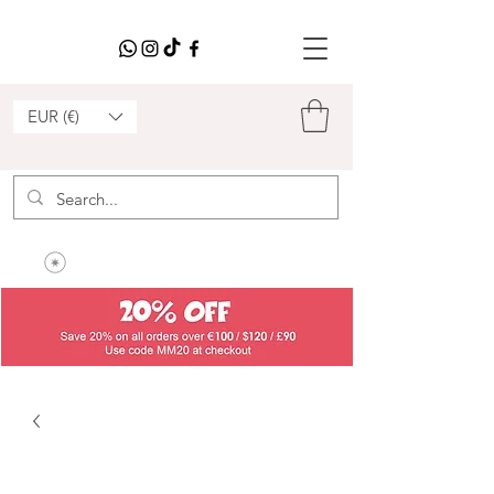
EUR (€)