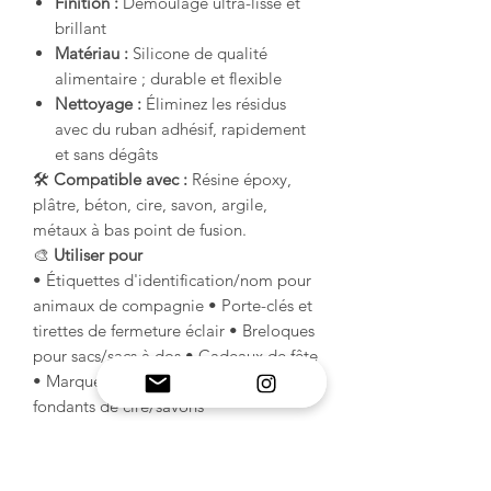
Finition :
Démoulage ultra-lisse et
brillant
Matériau :
Silicone de qualité
alimentaire ; durable et flexible
Nettoyage :
Éliminez les résidus
avec du ruban adhésif, rapidement
et sans dégâts
🛠️
Compatible avec :
Résine époxy,
plâtre, béton, cire, savon, argile,
métaux à bas point de fusion.
🎨
Utiliser pour
• Étiquettes d'identification/nom pour
animaux de compagnie • Porte-clés et
tirettes de fermeture éclair • Breloques
pour sacs/sacs à dos • Cadeaux de fête
• Marqueurs de plantes/pots • Petits
fondants de cire/savons
INFORMATIONS SUR LE