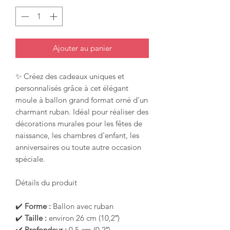
Ajouter au panier
✨ Créez des cadeaux uniques et
personnalisés grâce à cet élégant
moule à ballon grand format orné d'un
charmant ruban. Idéal pour réaliser des
décorations murales pour les fêtes de
naissance, les chambres d'enfant, les
anniversaires ou toute autre occasion
spéciale.
Détails du produit
✔️
Forme :
Ballon avec ruban
✔️
Taille :
environ 26 cm (10,2″)
✔️
Profondeur :
0,5 cm (0,2″)