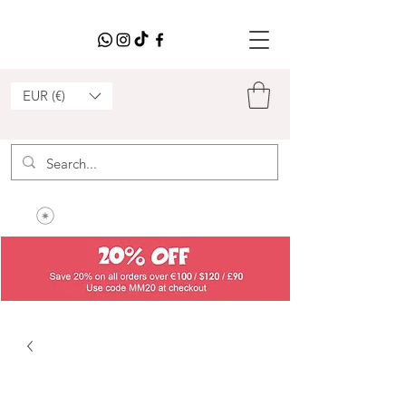
EUR (€)