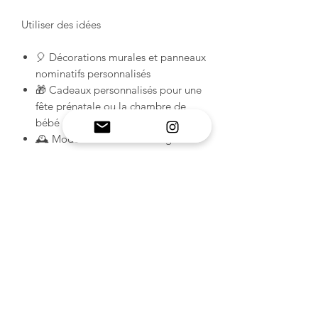
Utiliser des idées
🎈 Décorations murales et panneaux
nominatifs personnalisés
🎁 Cadeaux personnalisés pour une
fête prénatale ou la chambre de
bébé
🕰️ Modèles créatifs d'horloges
murales en résine
🌸 Décorations pour fêtes et
événements
🪞 Décoration murale en résine
tendance pour votre intérieur
INFORMATIONS SUR LE
PRODUIT