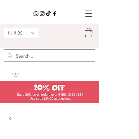
EUR (€)