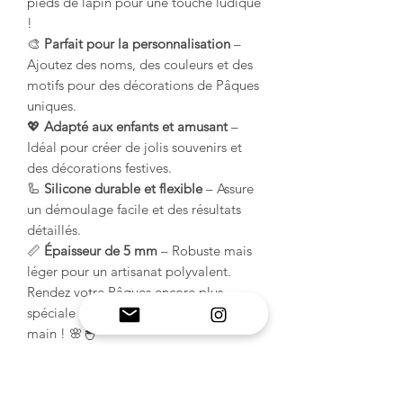
pieds de lapin pour une touche ludique
!
🎨
Parfait pour la personnalisation
–
Ajoutez des noms, des couleurs et des
motifs pour des décorations de Pâques
uniques.
💖
Adapté aux enfants et amusant
–
Idéal pour créer de jolis souvenirs et
des décorations festives.
🦾
Silicone durable et flexible
– Assure
un démoulage facile et des résultats
détaillés.
📏
Épaisseur de 5 mm
– Robuste mais
léger pour un artisanat polyvalent.
Rendez votre Pâques encore plus
spéciale avec des créations faites à la
main ! 🌸🐣
INFORMATIONS SUR LE