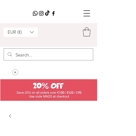
EUR (€)