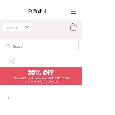
EUR (€)