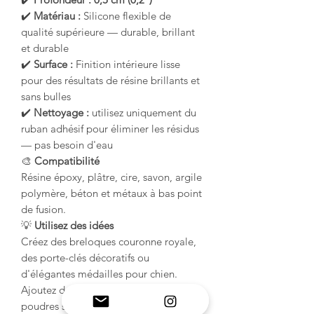
✔️
Matériau :
Silicone flexible de
qualité supérieure — durable, brillant
et durable
✔️
Surface :
Finition intérieure lisse
pour des résultats de résine brillants et
sans bulles
✔️
Nettoyage :
utilisez uniquement du
ruban adhésif pour éliminer les résidus
— pas besoin d'eau
🎨
Compatibilité
Résine époxy, plâtre, cire, savon, argile
polymère, béton et métaux à bas point
de fusion.
💡
Utilisez des idées
Créez des breloques couronne royale,
des porte-clés décoratifs ou
d'élégantes médailles pour chien.
Ajoutez des pigments dorés, des
poudres scintillantes ou des pierres