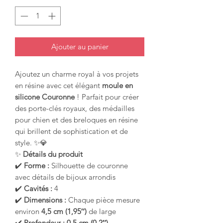
Ajouter au panier
Ajoutez un charme royal à vos projets
en résine avec cet élégant
moule en
silicone Couronne
! Parfait pour créer
des porte-clés royaux, des médailles
pour chien et des breloques en résine
qui brillent de sophistication et de
style. ✨💎
✨
Détails du produit
✔️
Forme :
Silhouette de couronne
avec détails de bijoux arrondis
✔️
Cavités :
4
✔️
Dimensions :
Chaque pièce mesure
environ
4,5 cm (1,95″)
de large
✔️
Profondeur :
0,5 cm (0,2″)