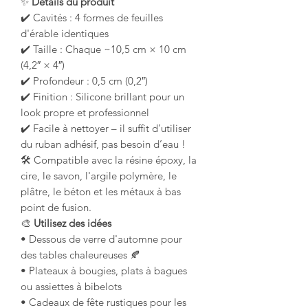
✨
Détails du produit
✔️ Cavités : 4 formes de feuilles
d'érable identiques
✔️ Taille : Chaque ~10,5 cm × 10 cm
(4,2″ × 4″)
✔️ Profondeur : 0,5 cm (0,2″)
✔️ Finition : Silicone brillant pour un
look propre et professionnel
✔️ Facile à nettoyer – il suffit d’utiliser
du ruban adhésif, pas besoin d’eau !
🛠️ Compatible avec la résine époxy, la
cire, le savon, l'argile polymère, le
plâtre, le béton et les métaux à bas
point de fusion.
🎨
Utilisez des idées
• Dessous de verre d'automne pour
des tables chaleureuses 🍂
• Plateaux à bougies, plats à bagues
ou assiettes à bibelots
• Cadeaux de fête rustiques pour les