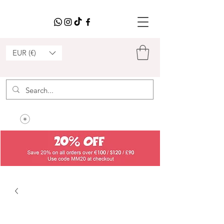
EUR (€)