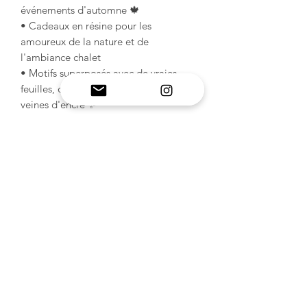
événements d'automne 🍁
• Cadeaux en résine pour les
amoureux de la nature et de
l'ambiance chalet
• Motifs superposés avec de vraies
feuilles, des paillettes d'or ou des
veines d'encre ✨
Laissez les couleurs de l'automne se
déverser dans votre prochain projet
avec ce moule en érable
magnifiquement formé ! 🍂🧡🍁
INFORMATIONS SUR LE
PRODUIT
Moules en silicone fabriqués à la
POLITIQUE DE RETOUR ET
main : découvrez un savoir-faire de
haute qualité avec MelbMolds pour
DE REMBOURSEMENT