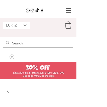
EUR (€)