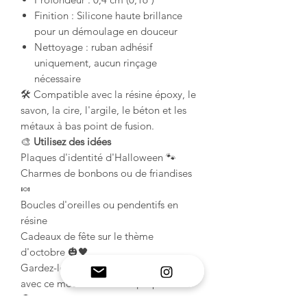
Finition : Silicone haute brillance
pour un démoulage en douceur
Nettoyage : ruban adhésif
uniquement, aucun rinçage
nécessaire
🛠️ Compatible avec la résine époxy, le
savon, la cire, l'argile, le béton et les
métaux à bas point de fusion.
🎨
Utilisez des idées
Plaques d'identité d'Halloween 🐾
Charmes de bonbons ou de friandises
🍬
Boucles d'oreilles ou pendentifs en
résine
Cadeaux de fête sur le thème
d'octobre 🎃🖤
Gardez-le effrayant, simple et doux
avec ce moule fantomatique préféré !
👻✨