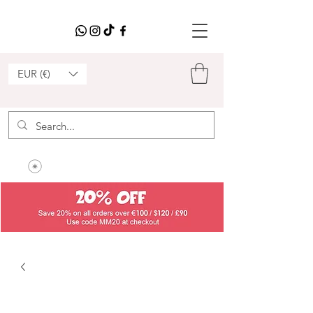
EUR (€)