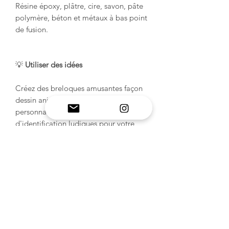
Résine époxy, plâtre, cire, savon, pâte
polymère, béton et métaux à bas point
de fusion.
💡
Utiliser des idées
Créez des breloques amusantes façon
dessin animé, des porte-clés
personnalisés ou des médailles
d'identification ludiques pour votre
chien. Ajoutez des couleurs vives, des
paillettes ou des reflets métalliques
pour créer des modèles Scooby-Doo
nostalgiques que tout le monde
adorera ! 🐾✨
INFORMATIONS SUR LE