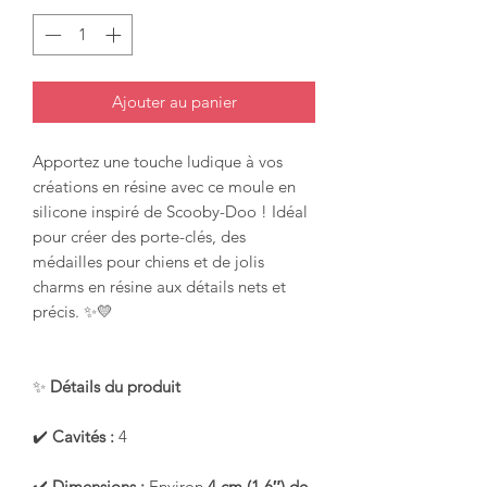
Ajouter au panier
Apportez une touche ludique à vos
créations en résine avec ce moule en
silicone inspiré de Scooby-Doo ! Idéal
pour créer des porte-clés, des
médailles pour chiens et de jolis
charms en résine aux détails nets et
précis. ✨💛
✨
Détails du produit
✔️
Cavités :
4
✔️
Dimensions :
Environ
4 cm (1,6″) de