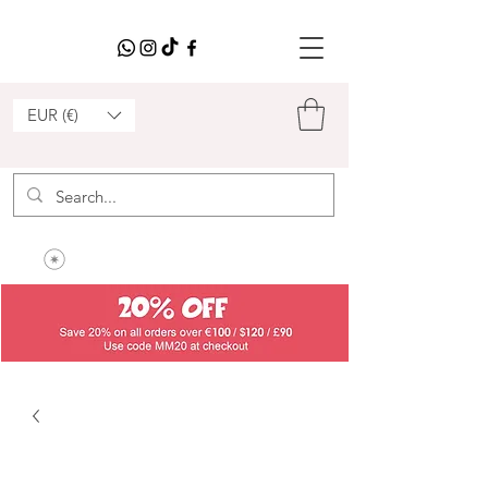
EUR (€)