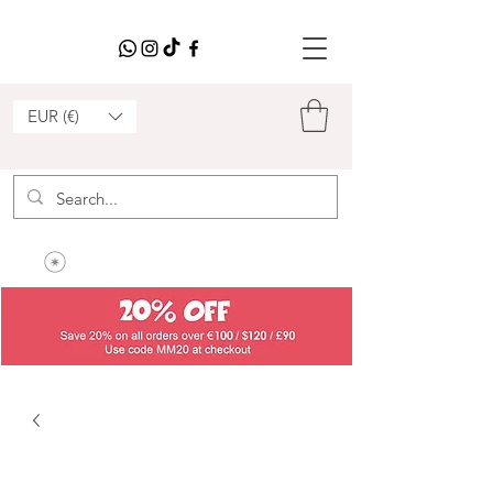
EUR (€)