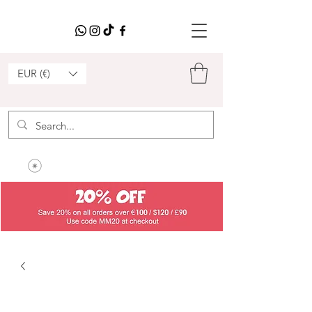
EUR (€)