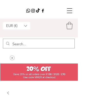
EUR (€)