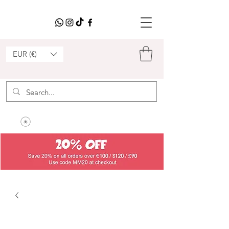
EUR (€)