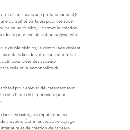
nettoyer. Utilise
Les commandes sur 
enlever tout rési
peuvent être ni reto
arré distinct avec une profondeur de 0,8
conservation opt
la nature de ces artic
 une durabilité parfaites pour vos sous-
un environnement
endommagées ou dé
one de haute qualité, il permet la création
e idéale pour une utilisation polyvalente.
Compatibilité : 
Conditions de retou
utilisation en to
Les acheteurs sont r
facile de MelbMolds, le démoulage devient
de matériaux, y c
l'article n'est pas r
plâtre, la cire, l
 les détails fins de votre conception. Ce
l'acheteur est respo
gypse, la jesmon
 outil pour créer des cadeaux
vous pouvez répo
nt le style et la personnalité du
vos besoins d'art
n adhésif pour enlever délicatement tout
e est à l'abri de la poussière pour
.
ans l'industrie, est réputé pour sa
rté de création. Commencez votre voyage
 intérieure et de création de cadeaux