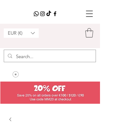
EUR (€)