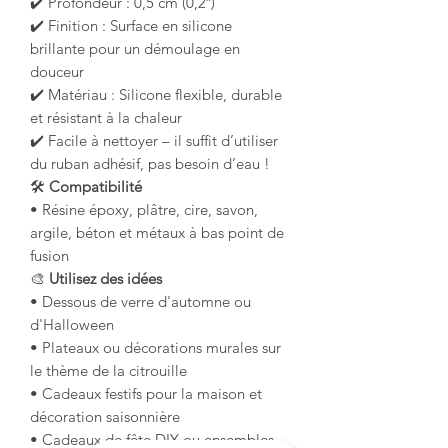
✔️ Profondeur : 0,5 cm (0,2″)
✔️ Finition : Surface en silicone
brillante pour un démoulage en
douceur
✔️ Matériau : Silicone flexible, durable
et résistant à la chaleur
✔️ Facile à nettoyer – il suffit d’utiliser
du ruban adhésif, pas besoin d’eau !
🛠️
Compatibilité
• Résine époxy, plâtre, cire, savon,
argile, béton et métaux à bas point de
fusion
🎨
Utilisez des idées
• Dessous de verre d'automne ou
d'Halloween
• Plateaux ou décorations murales sur
le thème de la citrouille
• Cadeaux festifs pour la maison et
décoration saisonnière
• Cadeaux de fête DIY ou ensembles