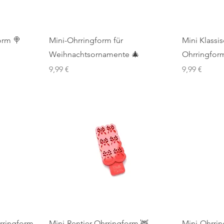
orm 🍭
Mini-Ohrringform für
Mini Klass
Weihnachtsornamente 🎄
Ohrringfor
Preis
Preis
9,99 €
9,99 €
rringform
Mini-Rentier-Ohrringform 🦌
Mini-Ohrrin