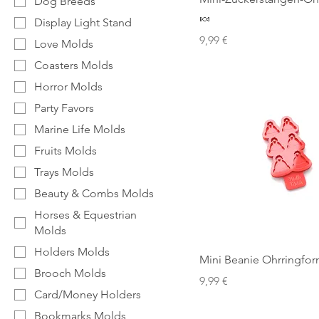
Dog Breeds
🍬
Display Light Stand
Preis
9,99 €
Love Molds
Coasters Molds
Horror Molds
Party Favors
Marine Life Molds
Fruits Molds
Trays Molds
Beauty & Combs Molds
Horses & Equestrian
Molds
Holders Molds
Mini Beanie Ohrringfor
Brooch Molds
Preis
9,99 €
Card/Money Holders
Bookmarks Molds