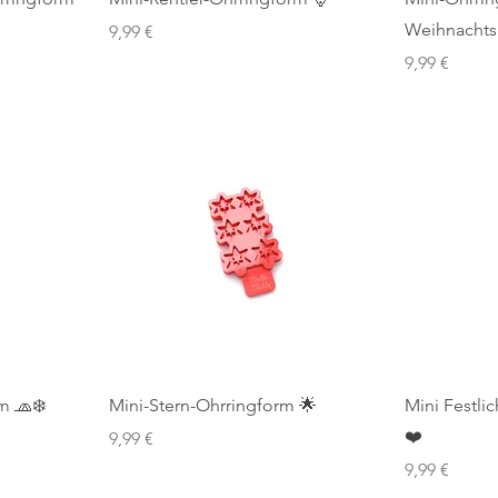
Weihnachts
Preis
9,99 €
Preis
9,99 €
m 🧢❄️
Mini-Stern-Ohrringform 🌟
Mini Festli
❤️
Preis
9,99 €
Preis
9,99 €