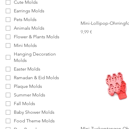
Cute Molds
Earrings Molds
Pets Molds
Mini-Lollipop-Ohrringf
Animals Molds
Preis
9,99 €
Flower & Plants Molds
Mini Molds
Hanging Decoration
Molds
Easter Molds
Ramadan & Eid Molds
Plaque Molds
Summer Molds
Fall Molds
Baby Shower Molds
Food Theme Molds
Mini-Zuckerstangen-Oh