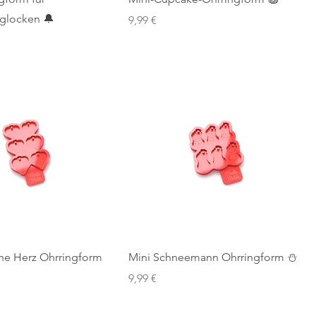
glocken 🔔
Preis
9,99 €
che Herz Ohrringform
Mini Schneemann Ohrringform ⛄
Preis
9,99 €