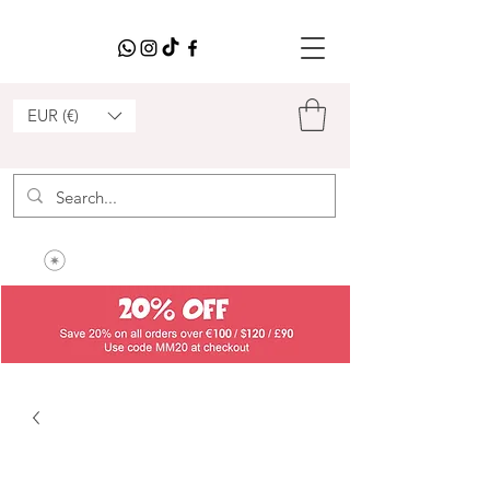
EUR (€)