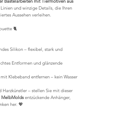
er Bastelarbeiten mit Tiermotiven aus
Formen staubfrei
dieser Artikel nich
 Linien und winzige Details, die Ihren
Kompatibilität: U
werden, es sei denn
liertes Aussehen verleihen.
Verwendung mit e
defekt an
konzipiert, darun
Seife, Polymerto
uette 🐈
Rückgabebedingun
MelbMolds können
Käufer tragen die K
Bastelanforderung
der Artikel nicht i
es Silikon – flexibel, stark und
ist der Käufer für e
eichtes Entformen und glänzende
 mit Klebeband entfernen – kein Wasser
 Harzkünstler – stellen Sie mit dieser
n MelbMolds
entzückende Anhänger,
nken her. 💖