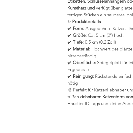
Etiketten, Schlüsselanhängern od
Kunstharz und
verfügt über glatte
fertigen Stücken ein sauberes, po
✨
Produktdetails
✔️
Form:
Ausgedehnte Katzensilho
✔️
Größe:
Ca. 5 cm (2″) hoch
✔️
Tiefe:
0,5 cm (0,2 Zoll)
✔️
Material:
Hochwertiges glänzend
hitzebeständig
✔️
Oberfläche:
Spiegelglatt für l
Ergebnisse
✔️
Reinigung:
Rückstände einfach
nötig
🎨 Perfekt für Katzenliebhaber und
süßen
dehnbaren Katzenform vo
Haustier-ID-Tags und kleine Ande