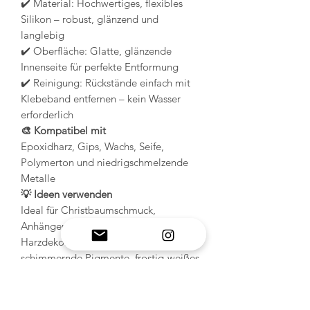
✔️ Material: Hochwertiges, flexibles
Silikon – robust, glänzend und
langlebig
✔️ Oberfläche: Glatte, glänzende
Innenseite für perfekte Entformung
✔️ Reinigung: Rückstände einfach mit
Klebeband entfernen – kein Wasser
erforderlich
🎨 Kompatibel mit
Epoxidharz, Gips, Wachs, Seife,
Polymerton und niedrigschmelzende
Metalle
💡 Ideen verwenden
Ideal für Christbaumschmuck,
Anhänger und kleine
Harzdekorationen. Probieren Sie
schimmernde Pigmente, frostig-weißes
Harz oder Pastellglitter für einen
bezaubernden Schneeeffekt! ❄️🎀