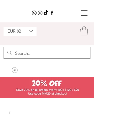
EUR (€)