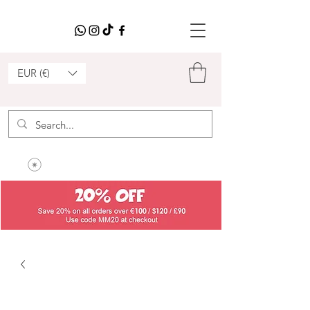
EUR (€)