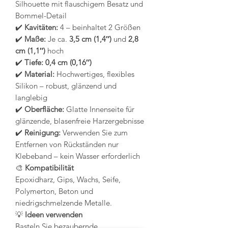
Silhouette mit flauschigem Besatz und
Bommel-Detail
✔️
Kavitäten:
4 – beinhaltet 2 Größen
✔️
Maße:
Je ca.
3,5 cm (1,4″)
und
2,8
cm (1,1″)
hoch
✔️
Tiefe:
0,4 cm (0,16″)
✔️
Material:
Hochwertiges, flexibles
Silikon – robust, glänzend und
langlebig
✔️
Oberfläche:
Glatte Innenseite für
glänzende, blasenfreie Harzergebnisse
✔️
Reinigung:
Verwenden Sie zum
Entfernen von Rückständen nur
Klebeband – kein Wasser erforderlich
🎨
Kompatibilität
Epoxidharz, Gips, Wachs, Seife,
Polymerton, Beton und
niedrigschmelzende Metalle.
💡
Ideen verwenden
Basteln Sie bezaubernde