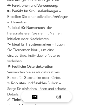
🌟 Funktionen und Verwendung:
🔑
Perfekt für Schlüsselanhänger
–
Erstellen Sie einen stilvollen Anhänger
in Hasenform.
🏷️
Ideal für Namensschilder
–
Personalisieren Sie sie mit Namen,
Initialen oder Nachrichten.
🐾
Ideal für Haustiermarken
– Fügen
Sie Tiernamen hinzu, um eine
einzigartige, individuelle Note zu
verleihen.
🐣
Festliche Osterdekoration
–
Verwenden Sie es als dekoratives
Etikett für Geschenke oder Körbe.
✨
Robustes und flexibles Silikon
–
Sorgt für einfaches Lösen und scharfe
Details.
📏
Tiefe: 5 mm – Ideal für robuste und
dennoch leichte Designs.