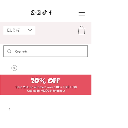
EUR (€)