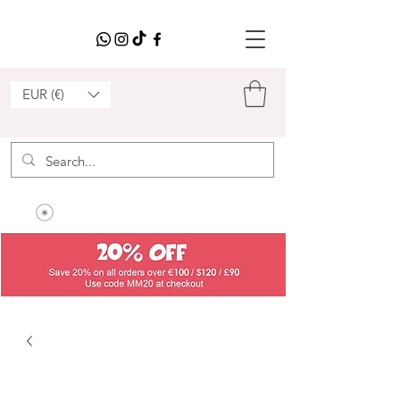
EUR (€)