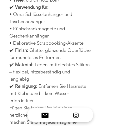
✔️
Verwendung für:
• Oma-Schlüsselanhänger und
Taschenanhänger
• Kühlschrankmagnete und
Geschenkanhänger
• Dekorative Scrapbooking-Akzente
✔️
Finish:
Glatte, glänzende Oberfläche
für müheloses Entformen
✔️
Material:
Lebensmittelechtes Silikon
– flexibel, hitzebeständig und
langlebig
✔️
Reinigung:
Entfernen Sie Harzreste
mit Klebeband – kein Wasser
erforderlich
Fügen Sie jedem Projekt einen
herzlichen „Oma“-Akzent hinzu und
machen Sie Oma jeden Tag eine
Freude! 💕
In Zusammenarbeit mit @