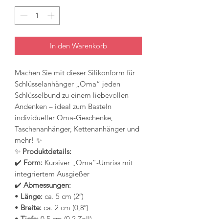
In den Warenkorb
Machen Sie mit dieser Silikonform für
Schlüsselanhänger „Oma“ jeden
Schlüsselbund zu einem liebevollen
Andenken – ideal zum Basteln
individueller Oma-Geschenke,
Taschenanhänger, Kettenanhänger und
mehr! ✨
✨
Produktdetails:
✔️
Form:
Kursiver „Oma“-Umriss mit
integriertem Ausgießer
✔️
Abmessungen:
•
Länge:
ca. 5 cm (2″)
•
Breite:
ca. 2 cm (0,8″)
•
Tiefe:
0,5 cm (0,2 Zoll)