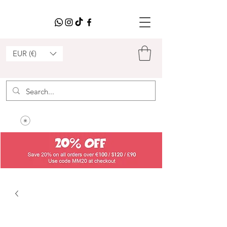
EUR (€)