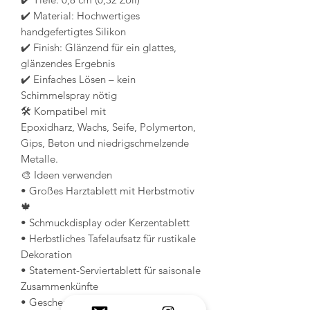
✔️ Material: Hochwertiges
handgefertigtes Silikon
✔️ Finish: Glänzend für ein glattes,
glänzendes Ergebnis
✔️ Einfaches Lösen – kein
Schimmelspray nötig
🛠️ Kompatibel mit
Epoxidharz, Wachs, Seife, Polymerton,
Gips, Beton und niedrigschmelzende
Metalle.
🎨 Ideen verwenden
• Großes Harztablett mit Herbstmotiv
🍁
• Schmuckdisplay oder Kerzentablett
• Herbstliches Tafelaufsatz für rustikale
Dekoration
• Statement-Serviertablett für saisonale
Zusammenkünfte
• Geschenktablett mit eingearbeiteten