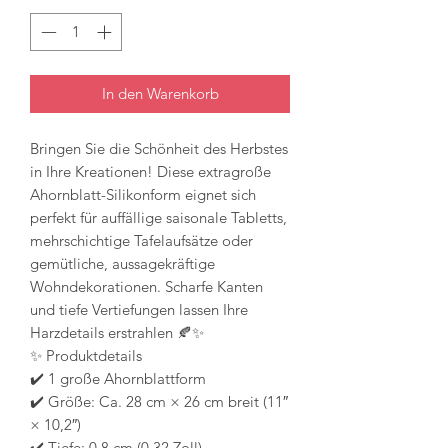
In den Warenkorb
Bringen Sie die Schönheit des Herbstes
in Ihre Kreationen! Diese extragroße
Ahornblatt-Silikonform eignet sich
perfekt für auffällige saisonale Tabletts,
mehrschichtige Tafelaufsätze oder
gemütliche, aussagekräftige
Wohndekorationen. Scharfe Kanten
und tiefe Vertiefungen lassen Ihre
Harzdetails erstrahlen 🍂✨
✨ Produktdetails
✔️ 1 große Ahornblattform
✔️ Größe: Ca. 28 cm × 26 cm breit (11″
× 10,2″)
✔️ Tiefe: 0,8 cm (0,32 Zoll)