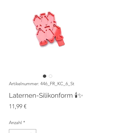
Artikelnummer: 446_FR_KC_6_St
Laternen-Silikonform 🕯️✨
Preis
11,99 €
Anzahl
*