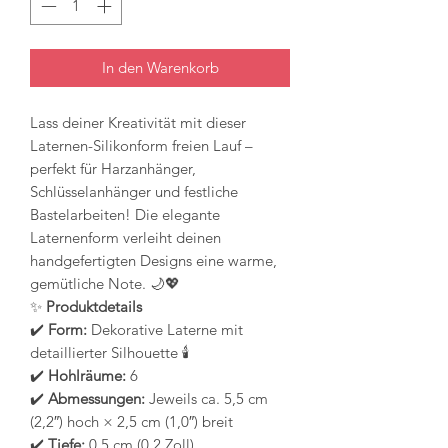
In den Warenkorb
Lass deiner Kreativität mit dieser
Laternen-Silikonform freien Lauf –
perfekt für Harzanhänger,
Schlüsselanhänger und festliche
Bastelarbeiten! Die elegante
Laternenform verleiht deinen
handgefertigten Designs eine warme,
gemütliche Note. 🌙💖
✨
Produktdetails
✔️
Form:
Dekorative Laterne mit
detaillierter Silhouette 🕯️
✔️
Hohlräume:
6
✔️
Abmessungen:
Jeweils ca. 5,5 cm
(2,2″) hoch × 2,5 cm (1,0″) breit
✔️
Tiefe:
0,5 cm (0,2 Zoll)