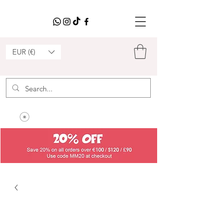
EUR (€)