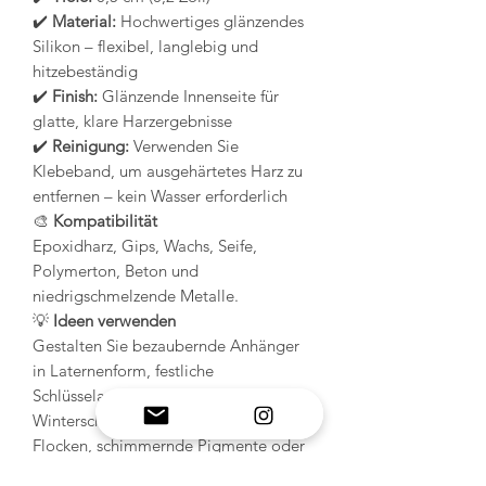
✔️
Material:
Hochwertiges glänzendes
Silikon – flexibel, langlebig und
hitzebeständig
✔️
Finish:
Glänzende Innenseite für
glatte, klare Harzergebnisse
✔️
Reinigung:
Verwenden Sie
Klebeband, um ausgehärtetes Harz zu
entfernen – kein Wasser erforderlich
🎨
Kompatibilität
Epoxidharz, Gips, Wachs, Seife,
Polymerton, Beton und
niedrigschmelzende Metalle.
💡
Ideen verwenden
Gestalten Sie bezaubernde Anhänger
in Laternenform, festliche
Schlüsselanhänger oder
Winterschmuck. Fügen Sie goldene
Flocken, schimmernde Pigmente oder
Glitzer hinzu, um einen strahlenden