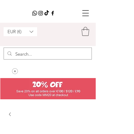
EUR (€)