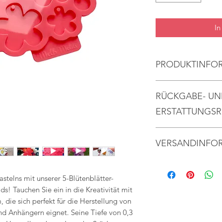
In
PRODUKTINFO
Handgefertigte S
RÜCKGABE- UN
hochwertige Han
Epoxidharz.
ERSTATTUNGSR
Müheloses Entfo
Wir akzeptieren ge
Ergebnisse: Unse
VERSANDINFO
Stornierungen
glänzenden Oberf
müheloses Entfor
Es dauert durchschn
Kontaktieren Sie un
dass Ihre Kreati
Artikel zu versenden
Lieferung
stelns mit unserer 5-Blütenblätter-
ohne zu kleben. 
Versenden Sie Artik
! Tauchen Sie ein in die Kreativität mit
der Form konstan
Lieferung
, die sich perfekt für die Herstellung von
Ergebnisse.
Beantragen Sie eine
d Anhängern eignet. Seine Tiefe von 0,3
Stunden nach dem K