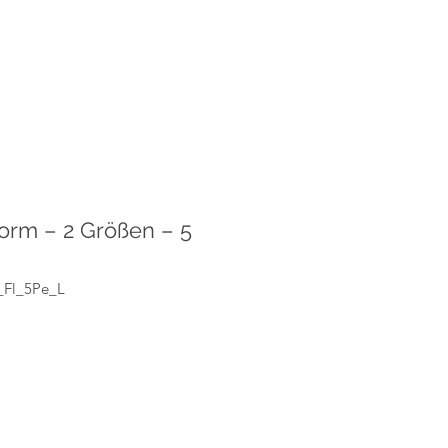
orm – 2 Größen – 5
_Fl_5Pe_L