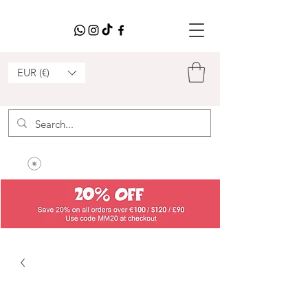
EUR (€)