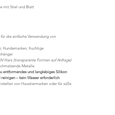
Formen staubfrei
dieser Artikel nich
e mit Stiel und Blatt
Kompatibilität: U
werden, es sei denn
Verwendung mit e
defekt an
konzipiert, darun
Seife, Polymer C
Rückgabebedingun
Mit MelbMolds kö
Käufer tragen die K
Bastelbedürfnisse 
für die einfache Verwendung von
der Artikel nicht i
ist der Käufer für e
, Hundemarken, fruchtige
anhänger
 UV-Harz
(transparente Formen auf Anfrage)
igschmelzende Metalle
zu entformendes und langlebiges Silikon
 reinigen – kein Wasser erforderlich
rstellen von Haustiermarken oder für süße