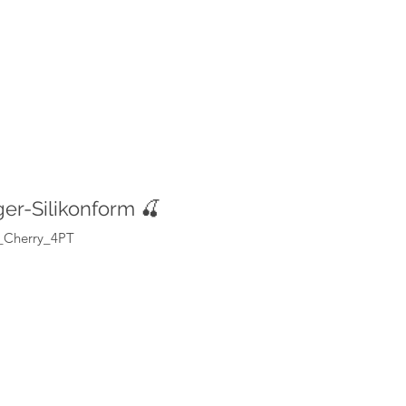
er-Silikonform 🍒
8_Cherry_4PT