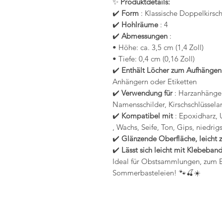
✨
Produktdetails:
✔️
Form
: Klassische Doppelkirsch
✔️
Hohlräume
: 4
✔️
Abmessungen
:
• Höhe: ca. 3,5 cm (1,4 Zoll)
• Tiefe: 0,4 cm (0,16 Zoll)
✔️
Enthält Löcher zum Aufhängen
Anhängern oder Etiketten
✔️
Verwendung für
: Harzanhänger
Namensschilder, Kirschschlüssel
✔️
Kompatibel mit
: Epoxidharz,
, Wachs, Seife, Ton, Gips, niedr
✔️
Glänzende Oberfläche, leicht 
✔️
Lässt sich leicht mit Klebeband
Ideal für Obstsammlungen, zum E
Sommerbasteleien! 🐾🍒☀️