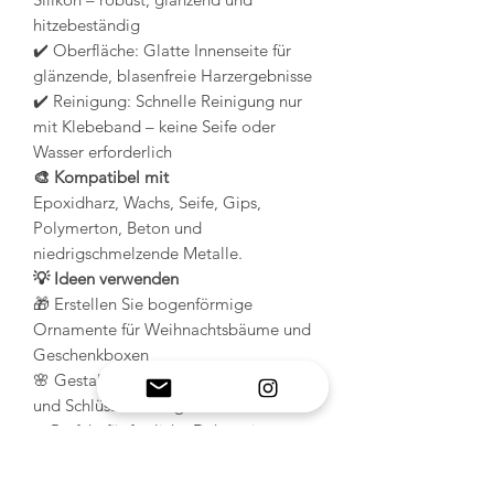
hitzebeständig
✔️ Oberfläche: Glatte Innenseite für
glänzende, blasenfreie Harzergebnisse
✔️ Reinigung: Schnelle Reinigung nur
mit Klebeband – keine Seife oder
Wasser erforderlich
🎨 Kompatibel mit
Epoxidharz, Wachs, Seife, Gips,
Polymerton, Beton und
niedrigschmelzende Metalle.
💡 Ideen verwenden
🎁 Erstellen Sie bogenförmige
Ornamente für Weihnachtsbäume und
Geschenkboxen
🌸 Gestalten Sie elegante Anhänger
und Schlüsselanhänger aus Harz
✨ Perfekt für festliche Dekoration,
Schmuck oder personalisierte
Anhänger