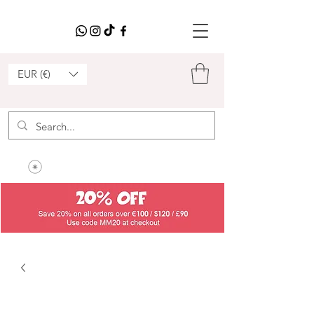
EUR (€)