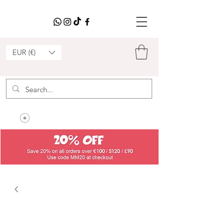
EUR (€)