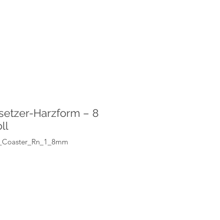
etzer-Harzform – 8
ll
2_Coaster_Rn_1_8mm