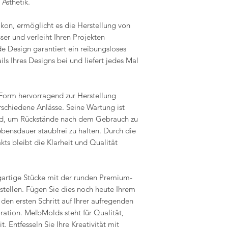
Ästhetik.
Hitzebeständigke
Formen sind hitze
ikon, ermöglicht es die Herstellung von
Entfernen Sie eve
Maßgeschneiderte od
er und verleiht Ihren Projekten
Klebeband. Um ei
können aufgrund der 
nde Design garantiert ein reibungsloses
gewährleisten, la
nicht zurückgegebe
ls Ihres Designs bei und liefert jedes Mal
staubfreien Umg
sei denn, sie komme
Kompatibilität: U
Rückgabebedingun
Verwendung mit e
 Form hervorragend zur Herstellung
Käufer sind für die 
konzipiert, darun
rschiedene Anlässe. Seine Wartung ist
Wenn der Artikel ni
Seife, Fimo, Gip
nd, um Rückstände nach dem Gebrauch zu
zurückgegeben wird, 
MelbMolds können
ebensdauer staubfrei zu halten. Durch die
Wertverluste verant
zuverlässig erfüll
ts bleibt die Klarheit und Qualität
gartige Stücke mit der runden Premium-
tellen. Fügen Sie dies noch heute Ihrem
en ersten Schritt auf Ihrer aufregenden
ation. MelbMolds steht für Qualität,
t. Entfesseln Sie Ihre Kreativität mit