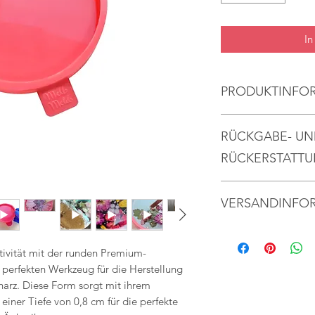
In
PRODUKTINFO
Handgefertigte S
RÜCKGABE- UN
hochwertige Han
Epoxidharz.
RÜCKERSTATT
Müheloses Entfo
Gerne akzeptieren 
Ergebnisse: Unse
VERSANDINFO
Stornierungen
glänzenden Oberf
müheloses Entfor
Der Versand der Arti
Kontaktieren Sie un
dass Ihre Kreati
Werktage.
Lieferung
tivität mit der runden Premium-
ohne zu kleben. 
Versenden Sie Artik
perfekten Werkzeug für die Herstellung
der Form konstan
Lieferung zurück
harz. Diese Form sorgt mit ihrem
Ergebnisse.
Beantragen Sie eine
iner Tiefe von 0,8 cm für die perfekte
Stunden nach dem K