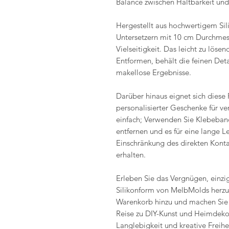
Balance zwischen Haltbarkeit und 
Hergestellt aus hochwertigem Sil
Untersetzern mit 10 cm Durchmess
Vielseitigkeit. Das leicht zu löse
Entformen, behält die feinen Detai
makellose Ergebnisse.
Darüber hinaus eignet sich diese
personalisierter Geschenke für ve
einfach; Verwenden Sie Klebeba
entfernen und es für eine lange L
Einschränkung des direkten Kontak
erhalten.
Erleben Sie das Vergnügen, einzi
Silikonform von MelbMolds herzus
Warenkorb hinzu und machen Sie d
Reise zu DIY-Kunst und Heimdekor
Langlebigkeit und kreative Freihei