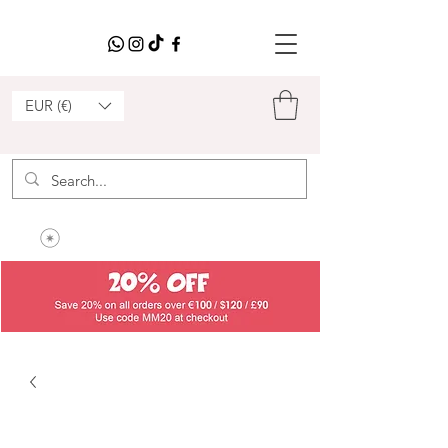
EUR (€)