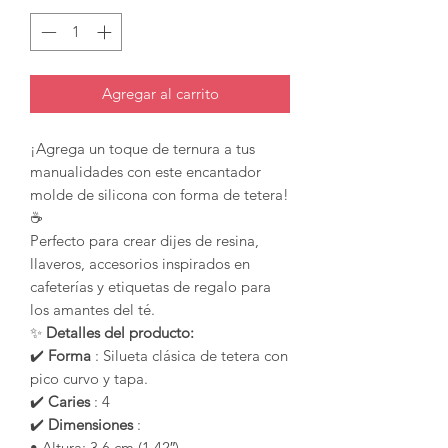
Agregar al carrito
¡Agrega un toque de ternura a tus
manualidades con este encantador
molde de silicona con forma de tetera!
☕
Perfecto para crear dijes de resina,
llaveros, accesorios inspirados en
cafeterías y etiquetas de regalo para
los amantes del té.
✨
Detalles del producto:
✔️
Forma
: Silueta clásica de tetera con
pico curvo y tapa.
✔️
Caries
: 4
✔️
Dimensiones
:
• Altura: 3,6 cm (1,42″)