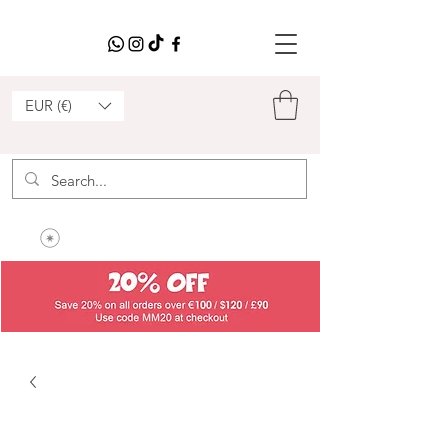
EUR (€)