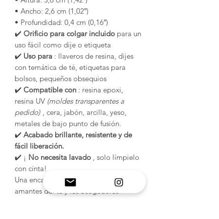
• Ancho: 2,6 cm (1,02″)
• Profundidad: 0,4 cm (0,16″)
✔️
Orificio para colgar incluido
para un
uso fácil como dije o etiqueta
✔️
Uso para
: llaveros de resina, dijes
con temática de té, etiquetas para
bolsos, pequeños obsequios
✔️
Compatible con
: resina epoxi,
resina UV
(moldes transparentes a
pedido)
, cera, jabón, arcilla, yeso,
metales de bajo punto de fusión.
✔️
Acabado brillante, resistente y de
fácil liberación.
✔️ ¡
No necesita lavado
, solo límpielo
con cinta!
Una encantadora adición para los
amantes del té y las acogedoras
colecciones de artesanías 🍯🍵✨