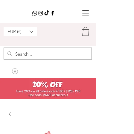
EUR (€)