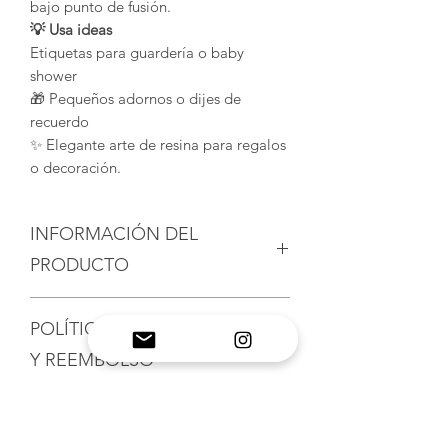
bajo punto de fusión.
💡 Usa ideas
Etiquetas para guardería o baby
shower
🎁 Pequeños adornos o dijes de
recuerdo
✨ Elegante arte de resina para regalos
o decoración.
INFORMACIÓN DEL
PRODUCTO
Moldes de silicona hechos a mano:
POLÍTICA DE DEVOLUCIÓN
experimente la artesanía de alta
calidad con los moldes de resina
Y REEMBOLSO
epoxi de MelbMolds.
Desmoldeo sin esfuerzo y resultados
Aceptamos con gusto devoluciones,
consistentes: Nuestros moldes están
INFORMACIÓN DE ENVÍO
cambios y cancelaciones.
diseñados con una superficie
Contáctenos dentro de los 14 días