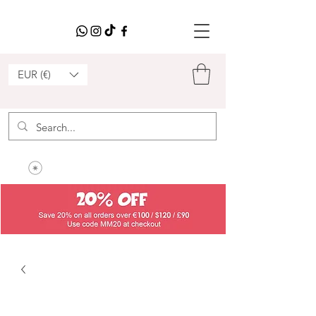
EUR (€)