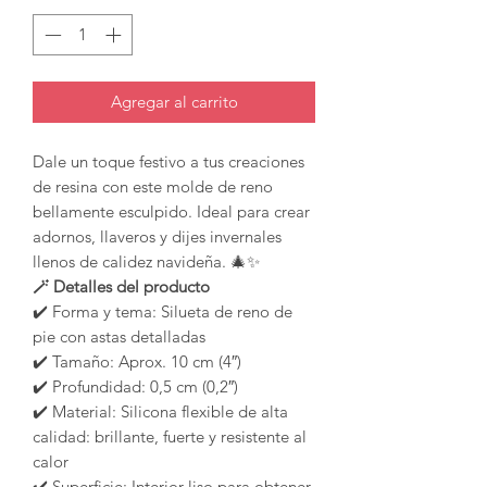
Agregar al carrito
Dale un toque festivo a tus creaciones
de resina con este molde de reno
bellamente esculpido. Ideal para crear
adornos, llaveros y dijes invernales
llenos de calidez navideña. 🎄✨
🪄 Detalles del producto
✔️ Forma y tema: Silueta de reno de
pie con astas detalladas
✔️ Tamaño: Aprox. 10 cm (4″)
✔️ Profundidad: 0,5 cm (0,2″)
✔️ Material: Silicona flexible de alta
calidad: brillante, fuerte y resistente al
calor
✔️ Superficie: Interior liso para obtener