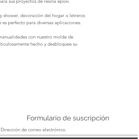
para sus proyectos de resina epoxi.
Nuestros moldes s
de limpiar. Simp
y shower, decoración del hogar o letreros
eliminar cualquie
Los pedidos persona
 es perfecto para diversas aplicaciones.
vida útil óptima
pueden devolver ni 
ambiente libre d
de estos artículos,
 manualidades con nuestro molde de
defectuosos.
ticulosamente hecho y desbloquee su
Compatibilidad:
diseñados para u
Condiciones de dev
gama de materiale
Los compradores son
cera, jabón, arci
envío de devolución.
hormigón. Con M
su estado original,
confianza todas s
cualquier pérdida de
Formulario de suscripción