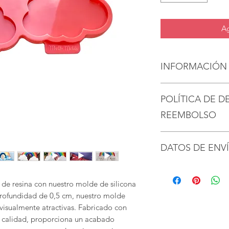
Ag
INFORMACIÓN
Moldes de silico
POLÍTICA DE D
artesanía de alta
MelbMolds.
REEMBOLSO
Desmoldeo sin es
Con mucho gusto a
consistentes: nu
DATOS DE ENV
y cancelaciones.
una superficie br
esfuerzo, asegur
Se tarda un promedio
Póngase en contacto
suavemente sin p
los artículos.
días posteriores a l
de resina con nuestro molde de silicona
molde se mantien
Devuelva los artícul
rofundidad de 0,5 cm, nuestro molde
resultados predec
posteriores a la ent
 visualmente atractivas. Fabricado con
Solicitar una cancel
lta calidad, proporciona un acabado
Resistencia al ca
compra