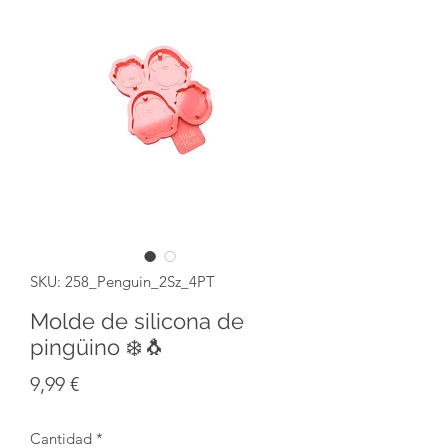
SKU: 258_Penguin_2Sz_4PT
Molde de silicona de
pingüino ❄️🐧
Precio
9,99 €
Cantidad
*