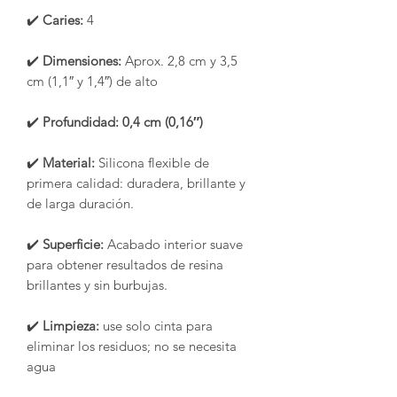
✔️
Caries:
4
✔️
Dimensiones:
Aprox. 2,8 cm y 3,5
cm (1,1″ y 1,4″) de alto
✔️
Profundidad:
0,4 cm (0,16″)
✔️
Material:
Silicona flexible de
primera calidad: duradera, brillante y
de larga duración.
✔️
Superficie:
Acabado interior suave
para obtener resultados de resina
brillantes y sin burbujas.
✔️
Limpieza:
use solo cinta para
eliminar los residuos; no se necesita
agua