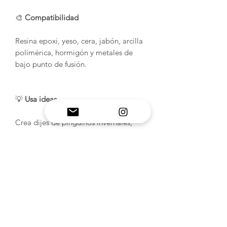
🎨
Compatibilidad
Resina epoxi, yeso, cera, jabón, arcilla
polimérica, hormigón y metales de
bajo punto de fusión.
💡
Usa ideas
Crea dijes de pingüinos invernales,
minietiquetas adorables, adornos
navideños, llaveros infantiles o
adorables accesorios de resina. ¡Añade
azules helados, blancos, brillos o tonos
pastel para un ambiente invernal
perfecto! ❄️🐧✨
INFORMACIÓN DEL