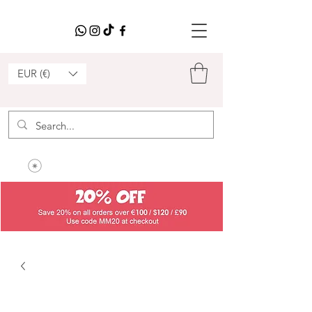
EUR (€)