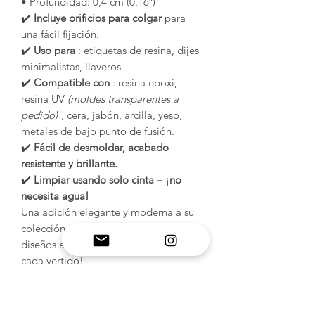
• Profundidad: 0,4 cm (0,16″)
✔️
Incluye orificios para colgar
para
una fácil fijación.
✔️
Uso para
: etiquetas de resina, dijes
minimalistas, llaveros
✔️
Compatible con
: resina epoxi,
resina UV
(moldes transparentes a
pedido)
, cera, jabón, arcilla, yeso,
metales de bajo punto de fusión.
✔️
Fácil de desmoldar, acabado
resistente y brillante.
✔️
Limpiar usando solo cinta – ¡no
necesita agua!
Una adición elegante y moderna a su
colección de moldes 🧼✨ ¡Cree
diseños elegantes sin esfuerzo con
cada vertido!
INFORMACIÓN DEL