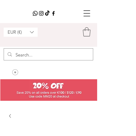
EUR (€)