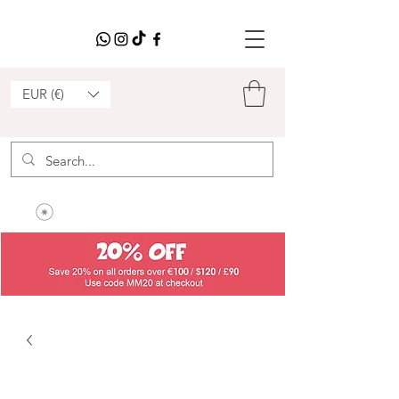
EUR (€)