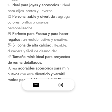
✨
Ideal para joyas y accesorios
: ideal
para dijes, aretes y llaveros.
🎨
Personalizable y divertido
: agrega
colores, brillos o diseños
personalizados.
🎁
Perfecto para Pascua y para hacer
regalos
: un molde festivo y creativo.
🖐️
Silicona de alta calidad
: flexible,
duradera y fácil de desmoldar.
📏
Tamaño mini: ideal para proyectos
de resina detallados.
¡Crea
adorables accesorios para mini
huevos
con este
divertido y versátil
molde para mini huevos!
🥚🌸💖
INFORMACIÓN DEL
PRODUCTO