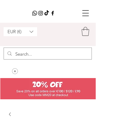
EUR (€)