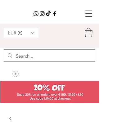
EUR (€)