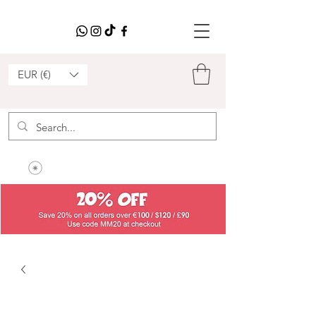
EUR (€)